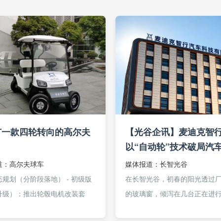
有一款四轮转向的高尔夫
【光谷企讯】麦迪克智
！
以“自动轮”技术破局汽
盘“卡脖子”难题
道：高尔夫球车
媒体报道：长智光谷
规划（分阶段落地） - 初级版
在长智光谷，初春的阳光透过
升级）：推出轮毂电机改装套
的玻璃窗，倾泻在几台正在进
直接替换传统车后轮。- 目标市
试的车辆底盘上。工程师们围