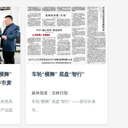
成原地
Pre-A轮融资。本轮融资是企业继获得
长春未来...
“横舞”
车轮“横舞” 底盘“智行”
春市麦
公司
媒体报道：吉林日报
城依然风
车轮“横舞” 底盘“智行” ——探访长春
新产业园
市...
司车间内
要被散落