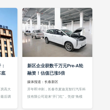
行：
新区企业获数千万元Pre-A轮
车底
融资！估值已涨5倍
媒体报道：长春新区
厂房高大
开年即冲刺，长春市麦迪克智行汽车科
行最后调
技有限公司迎来“开门红”，凭借“角模
在一辆看
块”技术领域的原创突破，完成数千万元