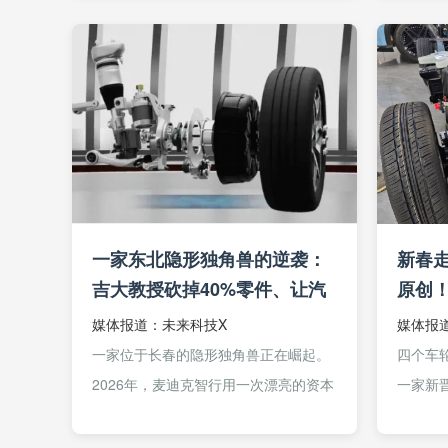
长春的颠覆性技术彻底改写。 让汽
场：欧
车像螃蟹一样横着...
携”与“高
一家东北隐形独角兽的逆袭：
新春走
吉大教授砍掉40%零件、让汽
原创！
车“横着走”
颠覆
媒体报道：未来科技X
媒体报
一家位于长春的隐形独角兽正在崛起。
四个车
2026年，麦迪克智行用一次漂亮的资本
一家新
动作引起了创投圈的注意。数千万元
这个问
Pre-A轮融资，投资方是中科创星、深
一辆看似.