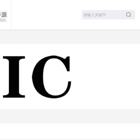
寻源
ING