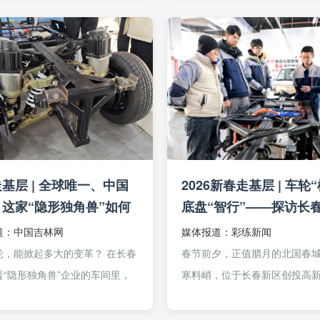
美个人消费者，主打“轻量便
似寻常、却能在指令下轻松完
性价比”。...
360度旋转及横向平移的演...
基层 | 全球唯一、中国
2026新春走基层 | 车轮
这家“隐形独角兽”如何
底盘“智行”——探访长
未来出行？
迪克智行汽车科技有限
道：中国吉林网
媒体报道：彩练新闻
轮，能掀起多大的变革？ 在长春
春节前夕，正值腊月的北国春
晋“隐形独角兽”企业的车间里，
寒料峭，位于长春新区创投高
题的答案正在显现。 厂房中央，
的麦迪克智行汽车科技有限公
..
却暖意融融。 “小心脚下，不