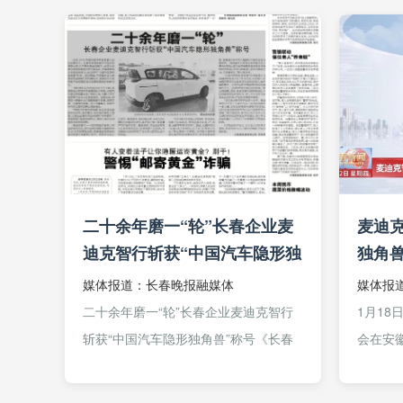
创投等顶级机构，估...
二十余年磨一“轮”长春企业麦
麦迪
迪克智行斩获“中国汽车隐形独
独角兽
角兽”称号
媒体报道：长春晚报融媒体
媒体报
二十余年磨一“轮”长春企业麦迪克智行
1月18
斩获“中国汽车隐形独角兽”称号《长春
会在安
晚报》 (2026年02月03日 第02B版)自
生产力
动轮智行底盘核心技术使车辆在低速时
崛起。