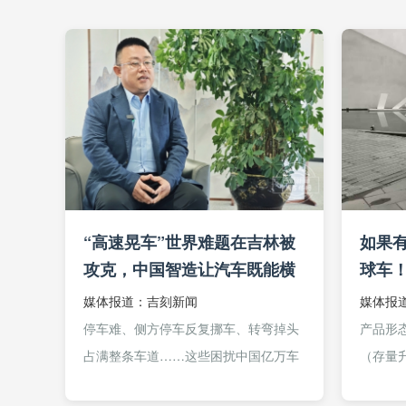
“高速晃车”世界难题在吉林被
如果
攻克，中国智造让汽车既能横
球车
着走，又能原地转
媒体报道：吉刻新闻
媒体报
停车难、侧方停车反复挪车、转弯掉头
产品形态
占满整条车道……这些困扰中国亿万车
（存量
主的日常出行痛点，正被一项来自吉林
件。- 