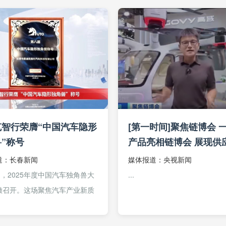
在地上的...
克智行荣膺“中国汽车隐形
[第一时间]聚焦链博会 
”称号
产品亮相链博会 展现供
同创新能力
道：长春新闻
媒体报道：央视新闻
日，2025年度中国汽车独角兽大
...
徽召开。这场聚焦汽车产业新质
的盛会，见证了创新标杆企业的
长春市麦迪克智行汽车科技有限