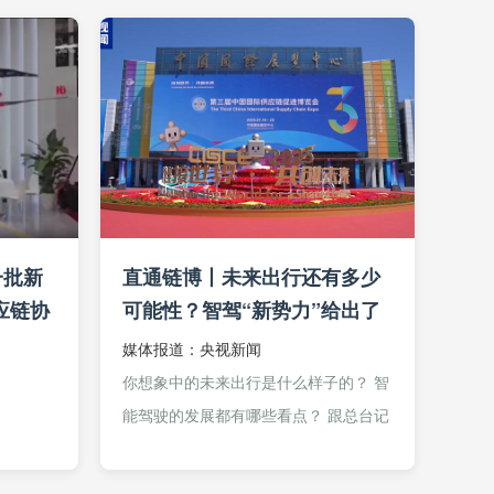
一批新
直通链博丨未来出行还有多少
应链协
可能性？智驾“新势力”给出了
答案
媒体报道：央视新闻
你想象中的未来出行是什么样子的？ 智
能驾驶的发展都有哪些看点？ 跟总台记
者一起体验智驾“黑科技” 未来的汽车竞
争，不再是单车的比拼，而...