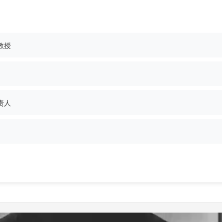
教授
责人