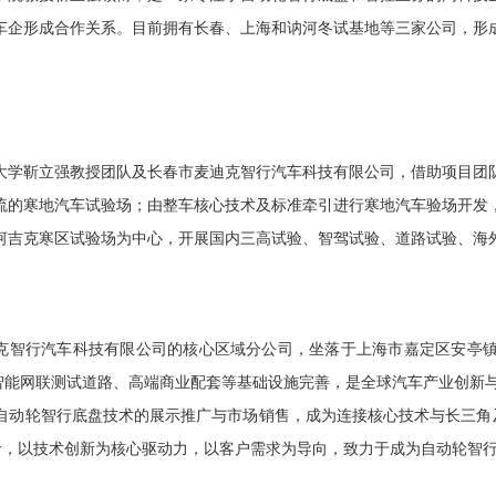
车企形成合作关系。目前拥有长春、上海和讷河冬试基地等三家公司，形
大学靳立强教授团队及长春市麦迪克智行汽车科技有限公司，借助项目团
流的寒地汽车试验场；由整车核心技术及标准牵引进行寒地汽车验场开发
河吉克寒区试验场为中心，开展国内三高试验、智驾试验、道路试验、海
迪克智行汽车科技有限公司的核心区域分公司，坐落于上海市嘉定区安亭
智能网联测试道路、高端商业配套等基础设施完善，是全球汽车产业创新
自动轮智行底盘技术的展示推广与市场销售，成为连接核心技术与长三角及
使命，以技术创新为核心驱动力，以客户需求为导向，致力于成为自动轮智