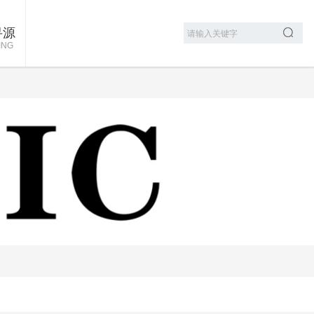
寻源
ING