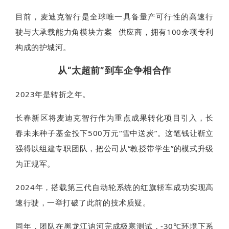
目前，麦迪克智行是全球唯一具备量产可行性的高速行
驶与大承载能力
角模块方案
供应商，拥有100余项专利
构成的护城河。
从“太超前”到车企争相合作
2023年是转折之年。
长春新区将麦迪克智行作为重点成果转化项目引入，长
春未来种子基金投下500万元“雪中送炭”。这笔钱让靳立
强得以组建专职团队，把公司从“教授带学生”的模式升级
为正规军。
2024年，搭载第三代自动轮系统的红旗轿车成功实现高
速行驶，一举打破了此前的技术质疑。
同年，团队在黑龙江讷河完成极寒测试，-30℃环境下系