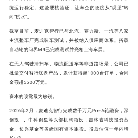
统运行稳定。这些硬核验证，让车企的态度从“观望”转
向“试水”。
截至目前，麦迪克智行已与北汽、赛力斯、一汽等八家
主流整车厂完成装车测试，并被纳入供应商体系。搭载
自动轮的问界M9已完成测试并亮相上海车展。
在无人驾驶清扫车、物流配送车等非道路场景，公司已
批量交付智行底盘产品，累计获得超1000台订单，合同
金额超5500万元。
资本的嗅觉最为敏锐。
2026年2月，麦迪克智行完成数千万元Pre-A轮融资，
深
创投
、中科创星等头部机构领投，吉林省科技投资基
金、长兴基金等省级国有资本跟投。投后估值一年内增
长5倍。