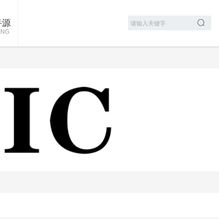
寻源
ING