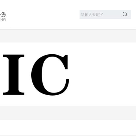
寻源
ING