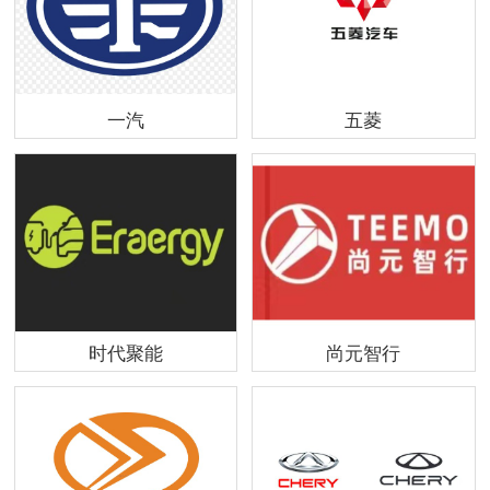
一汽
五菱
时代聚能
尚元智行