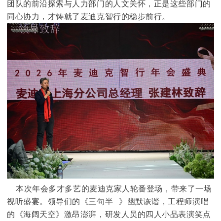
团队的前沿探索与人力部门的人文关怀，正是这些部门的
同心协力，才铸就了麦迪克智行的稳步前行。
本次年会多才多艺的麦迪克家人轮番登场，带来了一场
视听盛宴。领导们的《
三句半
》幽默诙谐，工程师演唱
的《海阔天空》激昂澎湃，研发人员的四人小品表演笑点