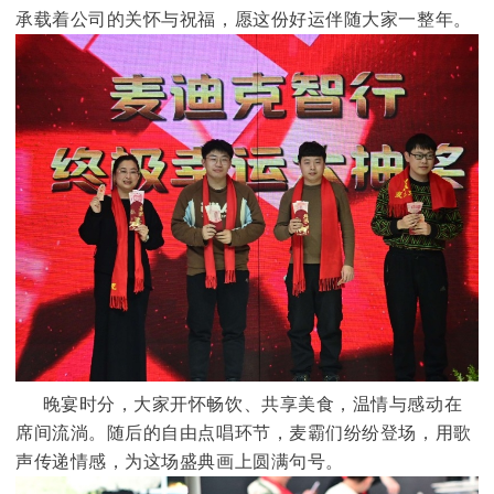
承载着公司的关怀与祝福，愿这份好运伴随大家一整年。
晚宴时分，大家开怀畅饮、共享美食，温情与感动在
席间流淌。随后的自由点唱环节，麦霸们纷纷登场，用歌
声传递情感，为这场盛典画上圆满句号。