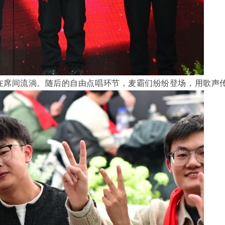
在席间流淌。随后的自由点唱环节，麦霸们纷纷登场，用歌声