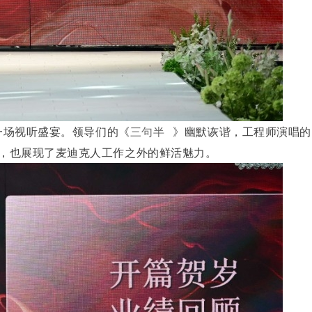
场视听盛宴。领导们的《
三句半
》幽默诙谐，工程师演唱的
，也展现了麦迪克人工作之外的鲜活魅力。