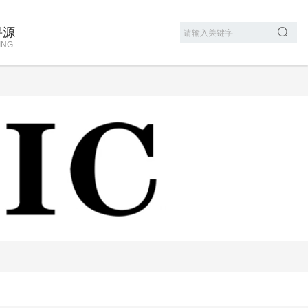
寻源
ING