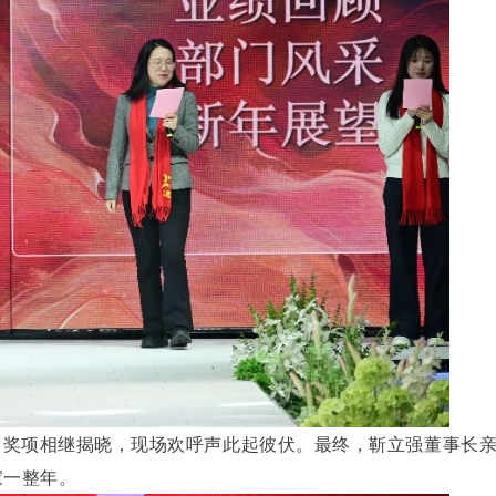
！奖项相继揭晓，现场欢呼声此起彼伏。最终，靳立强董事长
家一整年。