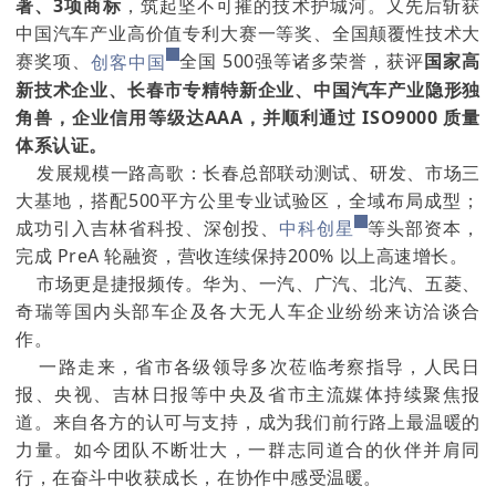
著、3项商标
，筑起坚不可摧的技术护城河。又先后斩获
中国汽车产业高价值专利大赛一等奖、全国颠覆性技术大
赛奖项、
创客中国
全国 500强等诸多荣誉，获评
国家高
新技术企业、长春市专精特新企业、中国汽车产业隐形独
角兽，企业信用等级达AAA，并顺利通过 ISO9000 质量
体系认证。
发展规模一路高歌：长春总部联动测试、研发、市场三
大基地，搭配500平方公里专业试验区，全域布局成型；
成功引入吉林省科投、深创投、
中科创星
等头部资本，
完成 PreA 轮融资，营收连续保持200% 以上高速增长。
市场更是捷报频传。华为、一汽、广汽、北汽、五菱、
奇瑞等国内头部车企及各大无人车企业纷纷来访洽谈合
作。
一路走来，省市各级领导多次莅临考察指导，人民日
报、央视、吉林日报等中央及省市主流媒体持续聚焦报
道。来自各方的认可与支持，成为我们前行路上最温暖的
力量。如今团队不断壮大，一群志同道合的伙伴并肩同
行，在奋斗中收获成长，在协作中感受温暖。