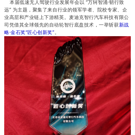
本届低速无人驾驶行业发展年会以 “万轲智涌·韧行致
远” 为主题，聚集了来自行业的领军学者、院校专家、企
业高层和产业链上下游精英。麦迪克智行汽车科技有限公
司凭借其全球领先的自动轮智行底盘技术，一举斩获
新战
略·金石奖“匠心创新奖”
。