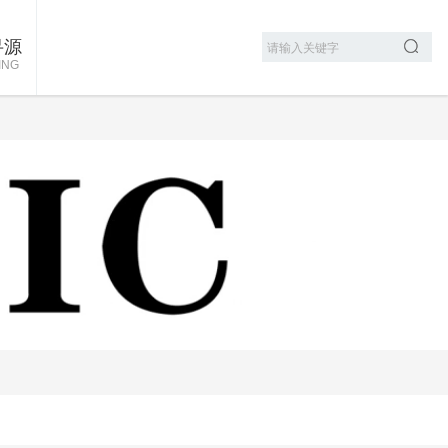
寻源
ING