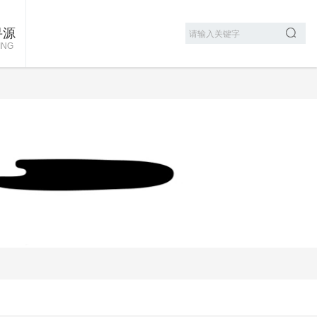
寻源
ING